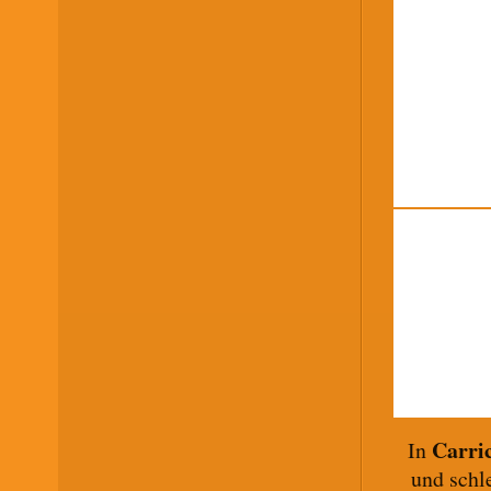
Carri
In
und schl