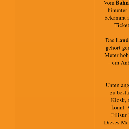
Bahnh
Vom
hinunter
bekommt ih
Ticket
Land
Das
gehört g
Meter hohe
– ein An
Unten ang
zu best
Kiosk, 
könnt. 
Filisur
Dieses Mal