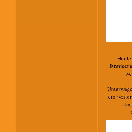
Heute 
Enniscr
we
Unterwegs
ein weite
des