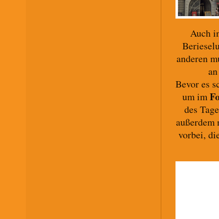
Auch in
Beriesel
anderen mu
an
Bevor es s
F
um im
des Tage
außerdem 
vorbei, di