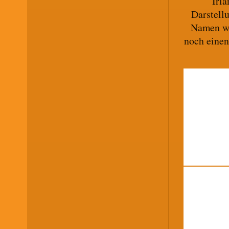
Irla
Darstell
Namen wi
noch einen