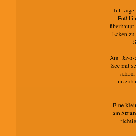
Ich sage
Fuß läu
überhaupt 
Ecken zu 
S
Am Davoser
See mit s
schön.
auszuha
Eine klei
Stra
am
richti