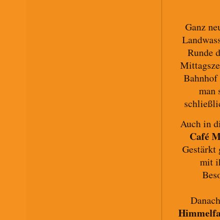
Ganz neu
Landwasse
Runde d
Mittagsze
Bahnhof 
man s
schließl
Auch in d
Café 
Gestärkt 
mit 
Beso
Danach
Himmelfa