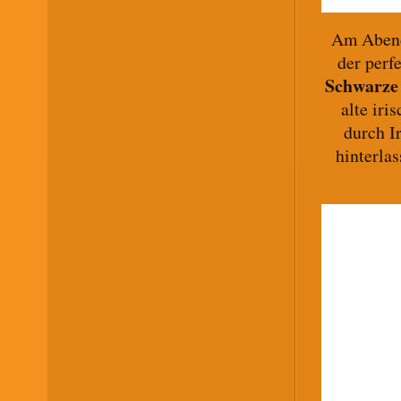
Am Abend 
der perf
Schwarze
alte iri
durch I
hinterla