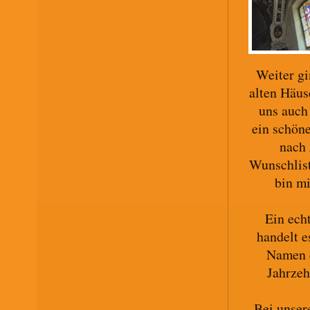
Weiter gi
alten Häus
uns auch
ein schön
nach
Wunschlist
bin mi
Ein ech
handelt e
Namen d
Jahrzeh
Bei unser