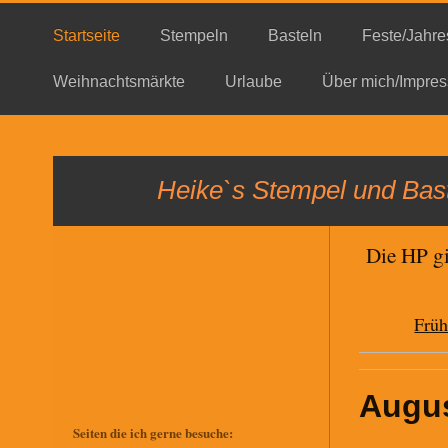
Startseite
Stempeln
Basteln
Feste/Jahre
Weihnachtsmärkte
Urlaube
Über mich/Impres
Heike`s Stempel und Bast
Die HP gi
Früh
Augu
Seiten die ich gerne besuche: