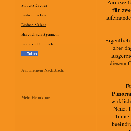
Am zweite
Stöber Stübchen
für zwe
E
infach backen
aufeinande
Einfach Malene
Habe ich selbstgemacht
Eigentlich
Emmi kocht einfach
aber da
ausgerei
Teilen
diesem G
Auf meinem Nachttisch:
Fü
Panora
Mein Heimkino:
wirklich
Neue. D
Tunnel
beeind