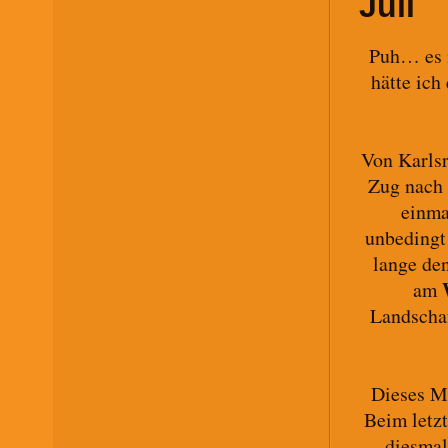
Juli
Puh… es i
hätte ich
Von Karls
Zug nach 
einma
unbedingt 
lange de
am
Landschaf
Dieses M
Beim letz
diesmal