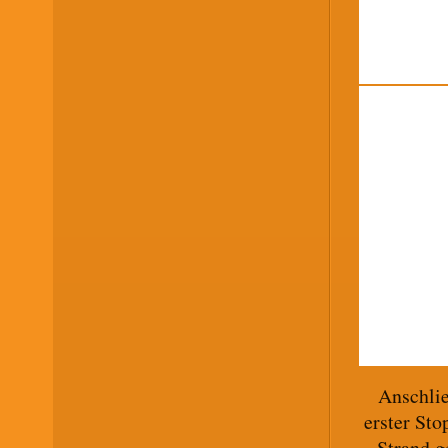
Anschli
erster St
Strand g