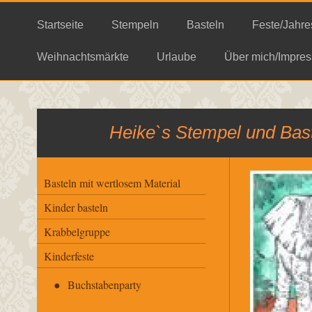
Startseite
Stempeln
Basteln
Feste/Jahre
Weihnachtsmärkte
Urlaube
Über mich/Impres
Heike`s Stempel und Bast
Basteln mit wertlosem Material
Kinder basteln
Krabbelgruppe
Kinderfeste
Buchstabenparty