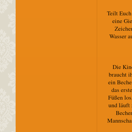
Teilt Euch
eine Gi
Zeichen
Wasser au
Die Kin
braucht i
ein Beche
das erst
Füßen los,
und läuft
Becher
Mannschaft