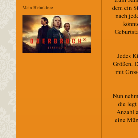
dem ein St
Mein Heimkino:
nach jed
könnt
Geburtst
Jedes K
Größen. D
mit Gros
Nun nehmt
die leg
Anzahl a
eine Münz