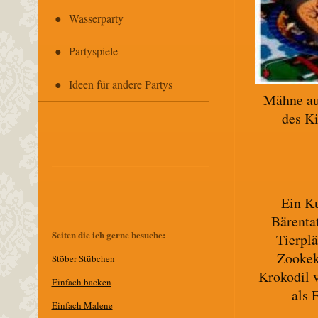
Wasserparty
Partyspiele
Ideen für andere Partys
Mähne au
des Ki
Ein Ku
Bärenta
Seiten die ich gerne besuche:
Tierplä
Zookek
Stöber Stübchen
Krokodil v
E
infach backen
als 
Einfach Malene