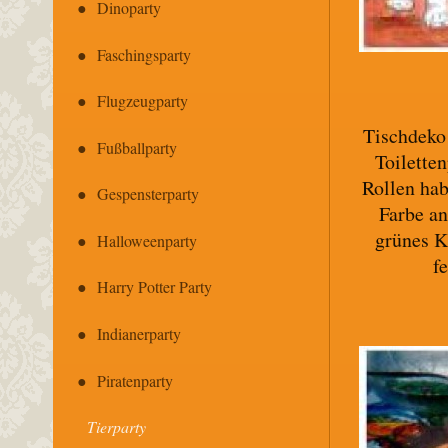
Dinoparty
Faschingsparty
Flugzeugparty
Tischdeko
Fußballparty
Toilette
Rollen hab
Gespensterparty
Farbe a
grünes K
Halloweenparty
f
Harry Potter Party
Indianerparty
Piratenparty
Tierparty