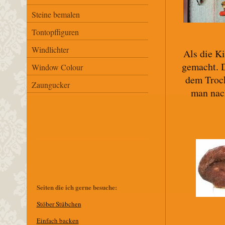
Steine bemalen
Tontopffiguren
Windlichter
Als die K
gemacht. D
Window Colour
dem Trock
Zaungucker
man nac
Seiten die ich gerne besuche:
Stöber Stübchen
E
infach backen