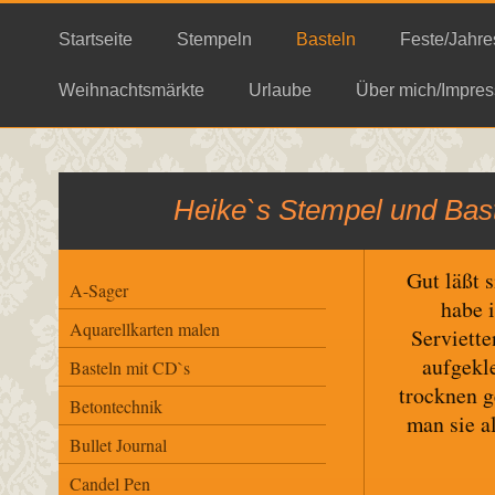
Startseite
Stempeln
Basteln
Feste/Jahre
Weihnachtsmärkte
Urlaube
Über mich/Impres
Heike`s Stempel und Bast
Gut läßt 
A-Sager
habe 
Aquarellkarten malen
Serviette
aufgekl
Basteln mit CD`s
trocknen g
Betontechnik
man sie a
Bullet Journal
Candel Pen