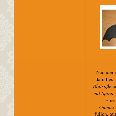
Nachdem a
damit es 
Blutsoße
o
mit Spinn
Eine
Gummi
füllen, gu