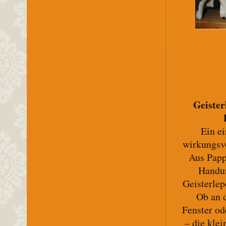
Geister
Ein e
wirkungsvo
Aus Papp
Handu
Geisterlep
Ob an 
Fenster od
– die kle