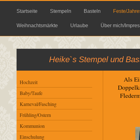
Startseite
Stempeln
Basteln
Feste/Jahre
Weihnachtsmärkte
Urlaube
Über mich/Impres
Heike`s Stempel und Bast
Als Ei
Hochzeit
Doppelka
Baby/Taufe
Flederm
Karneval/Fasching
Frühling/Ostern
Kommunion
Einschulung