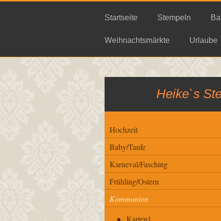
Startseite
Stempeln
Ba
Weihnachtsmärkte
Urlaube
Heike`s St
Hochzeit
Baby/Taufe
Karneval/Fasching
Frühling/Ostern
Kommunion
Karten1