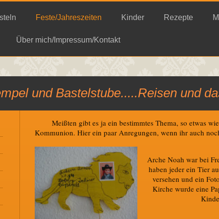
steln
Feste/Jahreszeiten
Kinder
Rezepte
M
Über mich/Impressum/Kontakt
empel und Bastelstube.....Reisen und d
Meißten gibt es ja ein bestimmtes Thema, so etwas wi
Kommunion. Hier ein paar Anregungen, wenn ihr auch noch 
Arche Noah war bei Fr
haben jeder ein Tier a
versehen und ein Foto
Kirche wurde eine Pa
Kinde