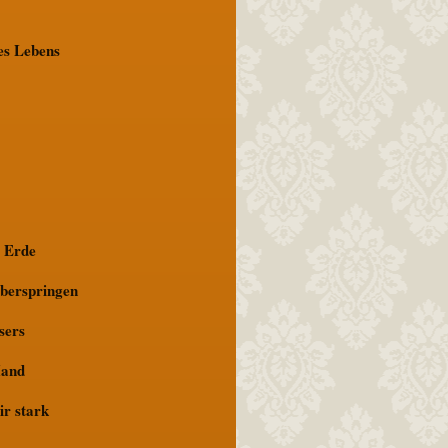
es Lebens
 Erde
berspringen
sers
Hand
ir stark