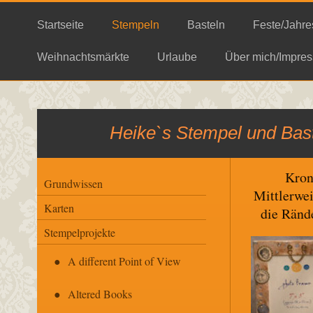
Startseite
Stempeln
Basteln
Feste/Jahre
Weihnachtsmärkte
Urlaube
Über mich/Impres
Heike`s Stempel und Bast
Kron
Grundwissen
Mittlerwe
Karten
die Rände
Stempelprojekte
A different Point of View
Altered Books