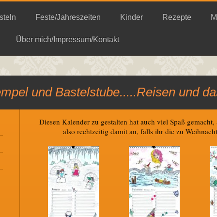
steln
Feste/Jahreszeiten
Kinder
Rezepte
M
Über mich/Impressum/Kontakt
empel und Bastelstube.....Reisen und d
Diesen Kalender zu gestalten hat auch viel Spaß gemacht, a
also rechtzeitig damit an, falls ihr die zu Weihna