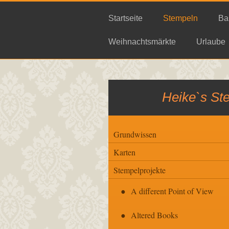
Startseite
Stempeln
Ba
Weihnachtsmärkte
Urlaube
Heike`s St
Grundwissen
Karten
Stempelprojekte
A different Point of View
Altered Books