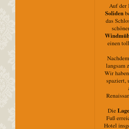
Auf der
Soliden
be
das Schlo
schöne
Windmühl
einen tol
Nachdem 
langsam 
Wir haben
spaziert,
Renaissan
Lage
Die
Fuß errei
Hotel insg