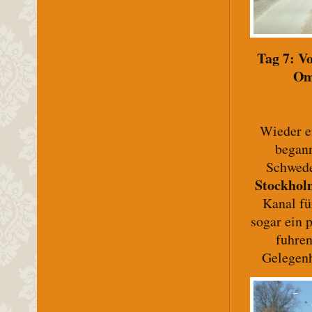
Tag 7: V
Om
Wieder ei
began
Schwede
Stockhol
Kanal fü
sogar ein 
fuhren
Gelegenh