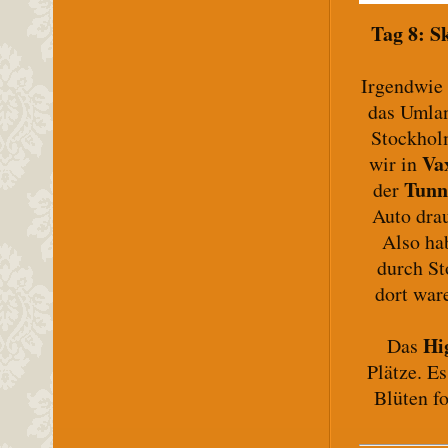
Tag 8: S
Irgendwie 
das Umla
Stockholm
Va
wir in
Tunn
der
Auto dra
Also ha
durch St
dort war
Hi
Das
Plätze. E
Blüten fo