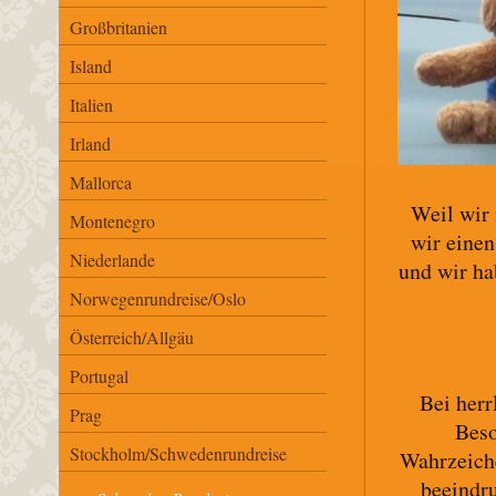
Großbritanien
Island
Italien
Irland
Mallorca
Weil wir 
Montenegro
wir einen
Niederlande
und wir ha
Norwegenrundreise/Oslo
Österreich/Allgäu
Portugal
Bei herr
Prag
Beso
Stockholm/Schwedenrundreise
Wahrzeiche
beeindru