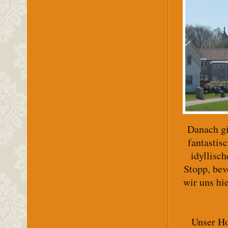
Danach g
fantastis
idyllisc
Stopp, bev
wir uns hi
Unser Ho