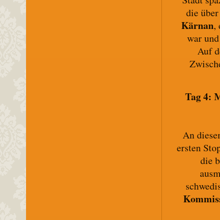
die übe
Kärnan
,
war und 
Auf d
Zwische
Tag 4: 
An diese
ersten Sto
die 
ausm
schwedi
Kommiss