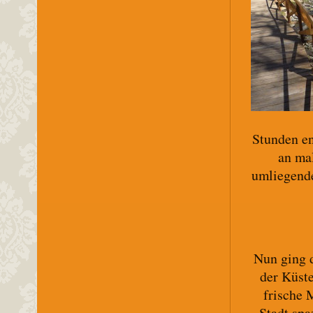
Stunden en
an ma
umliegende
Nun ging 
der Küst
frische 
Stadt spa