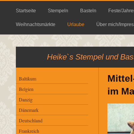
Startseite
Stempeln
Basteln
Feste/Jahre
Weihnachtsmärkte
Urlaube
Über mich/Impres
Heike`s Stempel und Bast
Mitte
Baltikum
im Ma
Belgien
Danzig
Dänemark
Deutschland
Frankreich