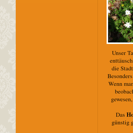
Unser T
enttäusch
die Stad
Besonders 
Wenn man 
beobach
gewesen,
Ho
Das
günstig 