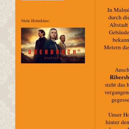
In Malmö
durch di
Mein Heimkino:
Altstad
Gebäude
bekann
Metern das
Ansch
Ribers
steht das 
vergangene
gegesse
Unser Ho
hinter de