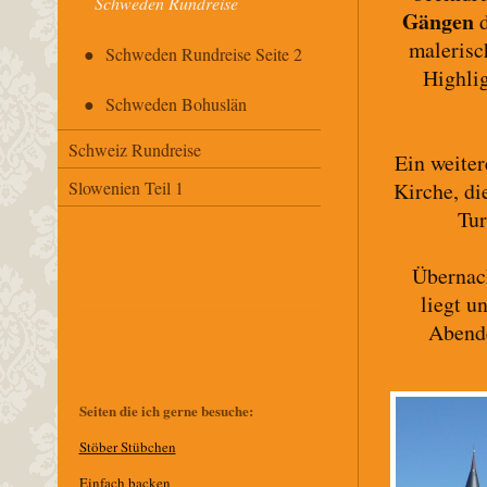
Schweden Rundreise
Gängen
d
malerisc
Schweden Rundreise Seite 2
Highlig
Schweden Bohuslän
Schweiz Rundreise
Ein weite
Kirche, di
Slowenien Teil 1
Tur
Übernac
liegt u
Abende
Seiten die ich gerne besuche:
Stöber Stübchen
E
infach backen