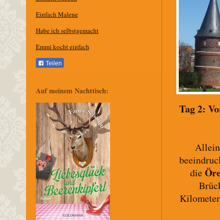
Einfach Malene
Habe ich selbstgemacht
Emmi kocht einfach
Teilen
Auf meinem Nachttisch:
Tag 2: V
Allein
beeindruc
Öre
die
Brüc
Kilometer