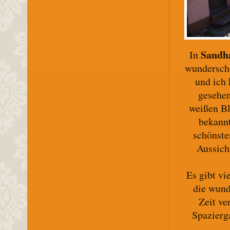
Sand
In
wunderschö
und ich
gesehen
weißen Bl
bekannt
schönste
Aussich
Es gibt vi
die wund
Zeit ve
Spazierg