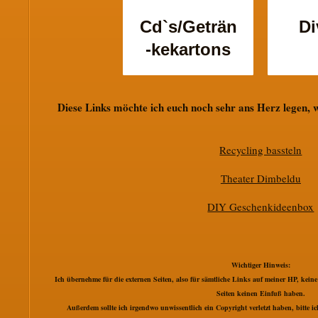
Cd`s/Geträn
Di
-kekartons
Diese Links möchte ich euch noch sehr ans Herz legen, 
Recycling bassteln
Theater Dimbeldu
DIY Geschenkideenbox
Wichtiger Hinweis:
Ich übernehme für die externen Seiten, also für sämtliche Links auf meiner HP, keine
Seiten keinen Einfuß haben.
Außerdem sollte ich irgendwo unwissentlich ein Copyright verletzt haben, bitte