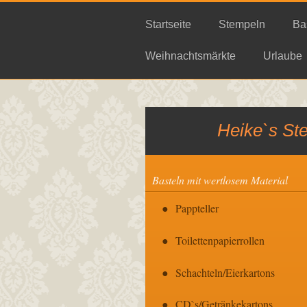
Startseite
Stempeln
Ba
Weihnachtsmärkte
Urlaube
Heike`s St
Basteln mit wertlosem Material
Pappteller
Toilettenpapierrollen
Schachteln/Eierkartons
CD`s/Getränkekartons