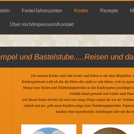
steln
Feste/Jahreszeiten
Kinder
Rezepte
M
Über mich/Impressum/Kontakt
empel und Bastelstube.....Reisen und d
Die meisten Kinder sind sehr kreativ und lieben es mit allen Möglichen 
Kindergartenzeit weiß ich das die Eltern dies nicht so sehr lieben, weil sie irg
Menge leere Kisten und Toilettenpapierrollen in den Kindergarten geschleppt 
Gebilde damit gemacht und wieder nach Haus
Auf diesen Seiten möchte ich euch nun einige Dinge zeigen die wir aus Toiletten
einfach mal aus, gebt euren Kindern einige leere Toilettenpapierrollen, Papierr
machen ohne irgendwelche Anleitungen oder mit den Id