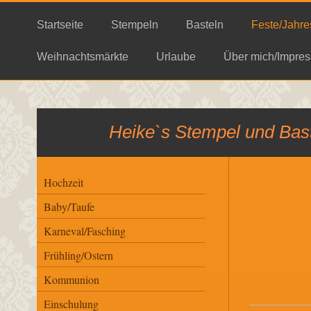
Startseite
Stempeln
Basteln
Feste/Jahre
Weihnachtsmärkte
Urlaube
Über mich/Impres
Heike`s Stempel und Bast
Hochzeit
Baby/Taufe
Karneval/Fasching
Frühling/Ostern
Kommunion
Einschulung