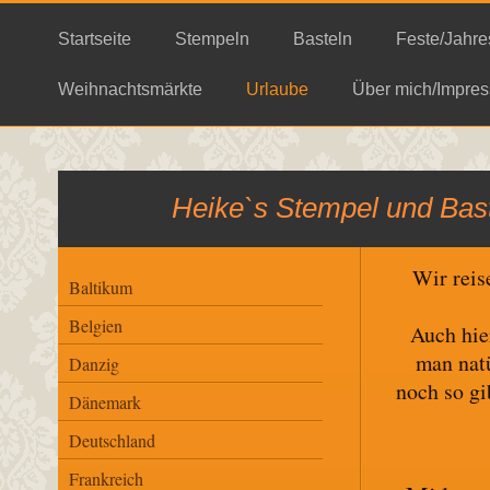
Startseite
Stempeln
Basteln
Feste/Jahre
Weihnachtsmärkte
Urlaube
Über mich/Impres
Heike`s Stempel und Bast
Wir reis
Baltikum
Belgien
Auch hier
man natü
Danzig
noch so gi
Dänemark
Deutschland
Frankreich