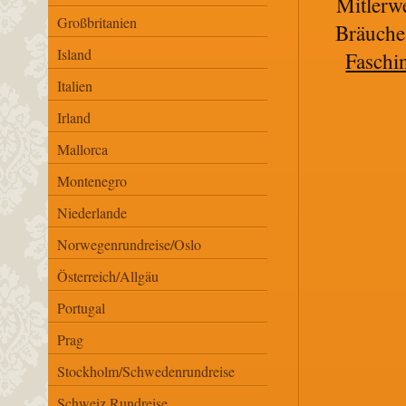
Mitlerw
Großbritanien
Bräuche 
Island
Faschi
Italien
Irland
Mallorca
Montenegro
Niederlande
Norwegenrundreise/Oslo
Österreich/Allgäu
Portugal
Prag
Stockholm/Schwedenrundreise
Schweiz Rundreise