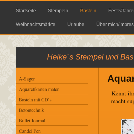
Startseite
Stempeln
Basteln
Feste/Jahre
Weihnachtsmärkte
Urlaube
Über mich/Impres
Heike`s Stempel und Bast
Aquar
A-Sager
Aquarellkarten malen
Kennt ih
Basteln mit CD`s
macht sup
Betontechnik
Bullet Journal
Candel Pen