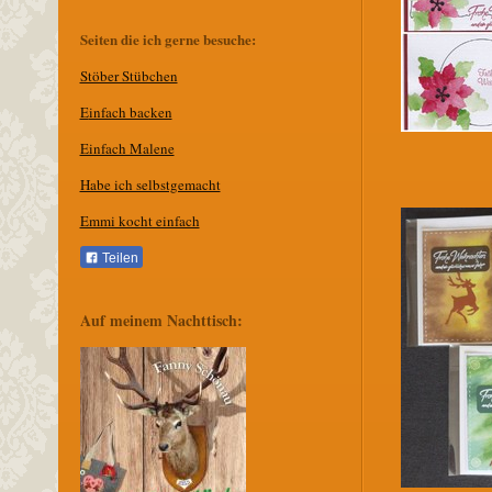
Seiten die ich gerne besuche:
Stöber Stübchen
E
infach backen
Einfach Malene
Habe ich selbstgemacht
Emmi kocht einfach
Teilen
Auf meinem Nachttisch: