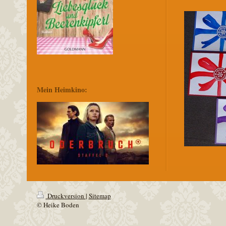
Mein Heimkino:
Druckversion
|
Sitemap
© Heike Boden