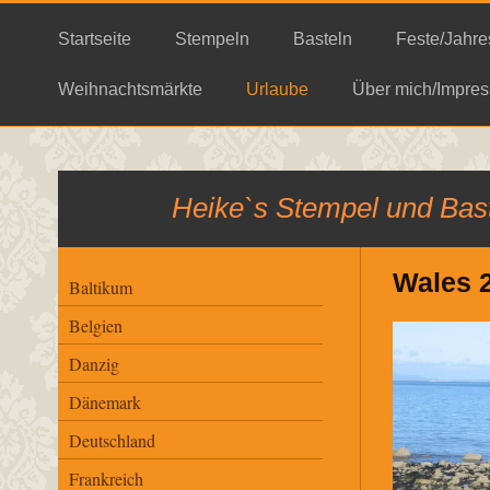
Startseite
Stempeln
Basteln
Feste/Jahre
Weihnachtsmärkte
Urlaube
Über mich/Impres
Heike`s Stempel und Bast
Wales 
Baltikum
Belgien
Danzig
Dänemark
Deutschland
Frankreich