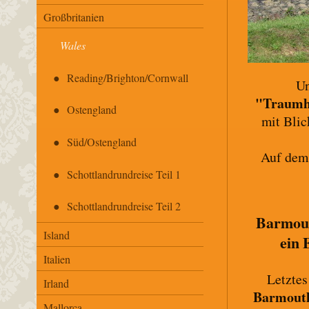
Großbritanien
Wales
Reading/Brighton/Cornwall
Un
"Traumh
Ostengland
mit Blic
Süd/Ostengland
Auf dem 
Schottlandrundreise Teil 1
Schottlandrundreise Teil 2
Barmout
Island
ein 
Italien
Letztes
Irland
Barmout
Mallorca