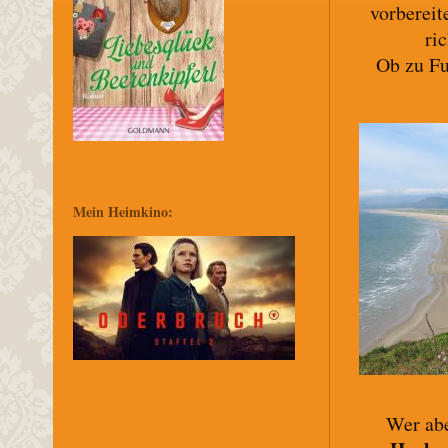
vorbereit
ri
Ob zu Fu
Mein Heimkino:
Wer abe