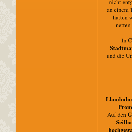
nicht ent
an einem T
hatten 
netten
C
In
Stadtma
und die U
Llandudn
Prom
G
Auf den
Seilb
hochgewa