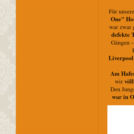
Für unser
One" Ho
war zwar g
defekte 
Gängen – 
Liverpool
Am Hafen
völ
wir
Den Jungs
war in 