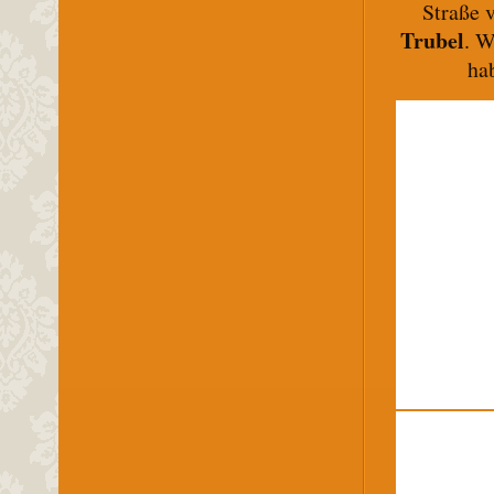
Straße 
Trubel
. W
ha