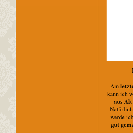
letz
Am
kann ich w
aus Al
Natürlich
werde ic
gut gem