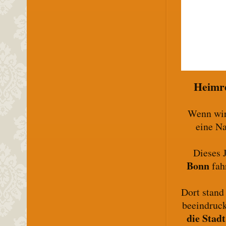
Heimre
Wenn wi
eine N
Dieses J
Bonn
fah
Dort stand
beeindruc
die Stadt