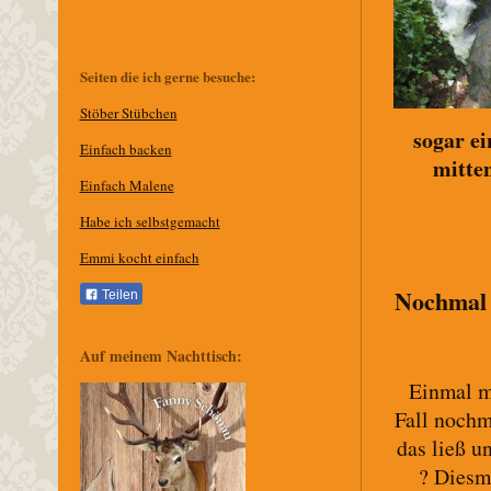
Seiten die ich gerne besuche:
Stöber Stübchen
sogar e
E
infach backen
mitte
Einfach Malene
Habe ich selbstgemacht
Emmi kocht einfach
Nochmal 
Teilen
Auf meinem Nachttisch:
Einmal m
Fall nochm
das ließ u
? Diesm