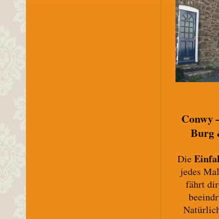
Conwy –
Burg 
Einfa
Die
jedes Mal
fährt dir
beeind
Natürlic