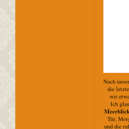
Nach unse
die letz
wir etw
Ich gla
Meerblick
Tür. Mor
und die ru