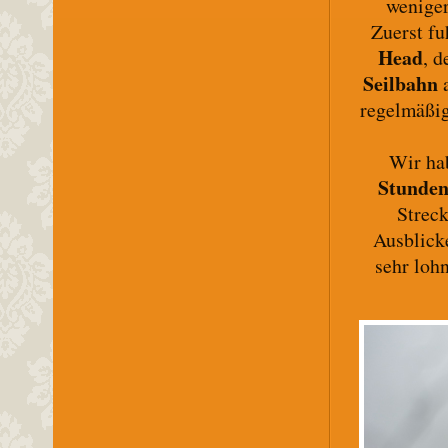
weniger
Zuerst fu
Head
, d
Seilbahn
a
regelmäßig
Wir ha
Stunde
Streck
Ausblick
sehr loh