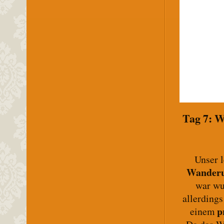
Tag 7: W
Unser l
Wander
war wu
allerdings
p
einem