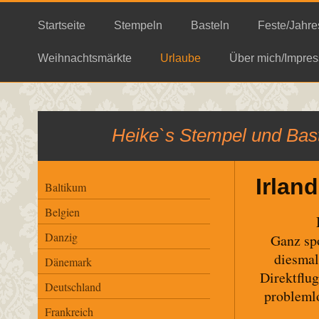
Startseite
Stempeln
Basteln
Feste/Jahre
Weihnachtsmärkte
Urlaube
Über mich/Impres
Heike`s Stempel und Bast
Irlan
Baltikum
Belgien
Danzig
Ganz sp
diesmal
Dänemark
Direktflug
Deutschland
problemlo
Frankreich