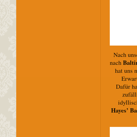
Nach uns
Balt
nach
hat uns n
Erwart
Dafür h
zufäl
idyllis
Hayes’ Ba