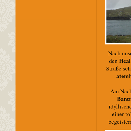
Nach uns
Heal
den
Straße sch
atemb
Am Nach
Bant
idyllisch
einer t
begeister