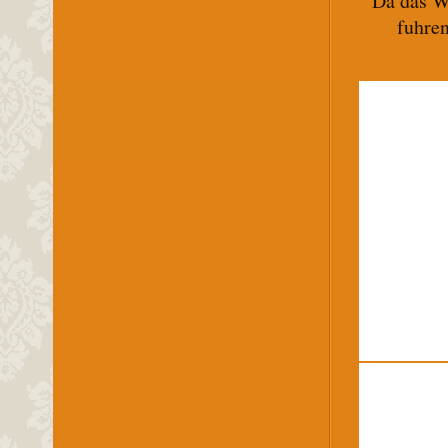
Da das We
fuhre