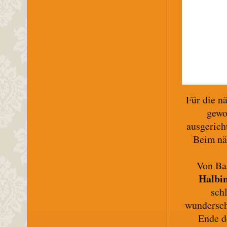
Für die n
gewo
ausgerich
Beim nä
Von Ba
Halbin
sch
wundersch
Ende d