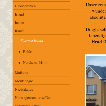
Unser erst
Großbritanien
wunder
Island
absolute
Italien
Dingle sel
Irland
lebendig
Südwest Irland
Head D
Belfast
Nordwest Irland
Mallorca
Montenegro
Niederlande
Norwegenrundreise/Oslo
Österreich/Allgäu