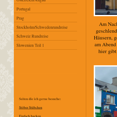
Portugal
Prag
Am Nach
Stockholm/Schwedenrundreise
geschlend
Schweiz Rundreise
Häusern, g
am Abend l
Slowenien Teil 1
hier gibt
Seiten die ich gerne besuche:
Stöber Stübchen
E
infach backen