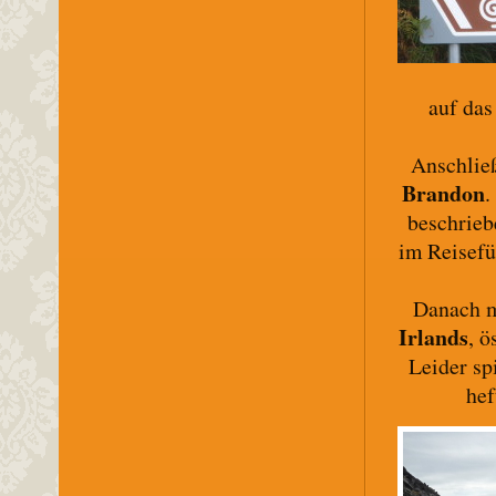
auf das
Anschlie
Brandon
.
beschrieb
im Reisefü
Danach m
Irlands
, ö
Leider sp
hef