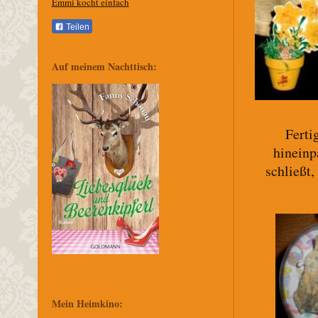
Emmi kocht einfach
Teilen
Auf meinem Nachttisch:
Ferti
hineinp
schließt,
Mein Heimkino: