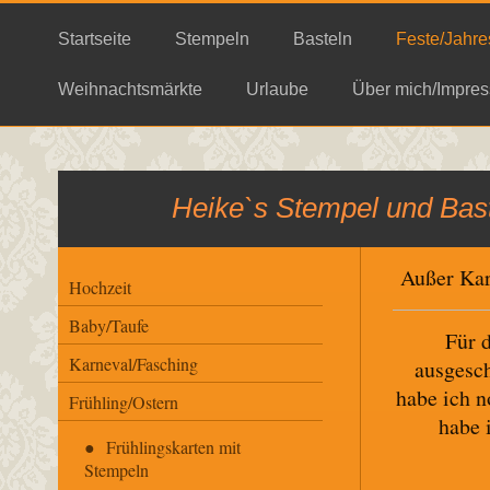
Startseite
Stempeln
Basteln
Feste/Jahre
Weihnachtsmärkte
Urlaube
Über mich/Impres
Heike`s Stempel und Bast
Außer Kar
Hochzeit
Baby/Taufe
Für 
Karneval/Fasching
ausgesch
habe ich 
Frühling/Ostern
habe 
Frühlingskarten mit
Stempeln