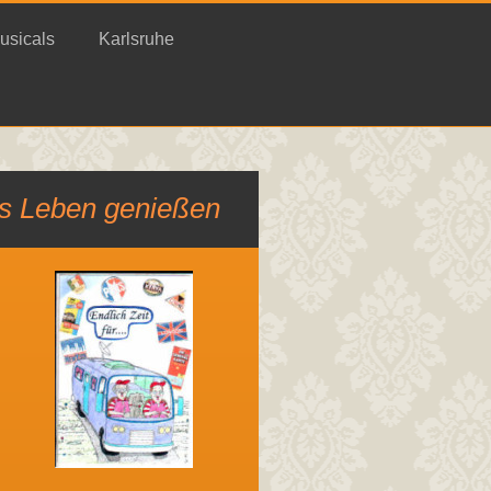
usicals
Karlsruhe
as Leben genießen